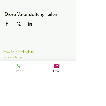
Diese Veranstaltung teilen
Praxis für Läbensbegleitig
Daniela Rüegger
Kirchenrainstrasse 27
8632 Tann
Phone
Email
Impressum
Datenschutzerklärung
Copyright © 2025
. Daniela Rüegger